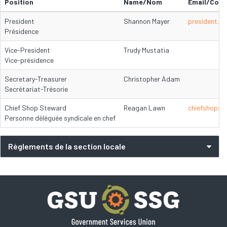
Position
Name/Nom
Email/Courr
President
Shannon Mayer
president.l
Présidence
Vice-President
Trudy Mustatia
Vice-présidence
Secretary-Treasurer
Christopher Adam
Secrétariat-Trésorie
Chief Shop Steward
Reagan Lawn
chiefshopst
Personne déléguée syndicale en chef
Règlements de la section locale