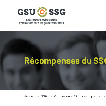
Récompenses du SS
Accueil
SSG
Bourses du SSG et Récompenses