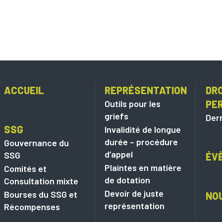
ACCUEIL
REPRÉSENTATION
DRO
Outils pour les
PE
griefs
Dern
SSG
Invalidité de longue
durée – procédure
Gouvernance du
d’appel
SSG
ÉV
Plaintes en matière
Comités et
de dotation
Consultation mixte
Devoir de juste
Bourses du SSG et
NO
représentation
Récompenses