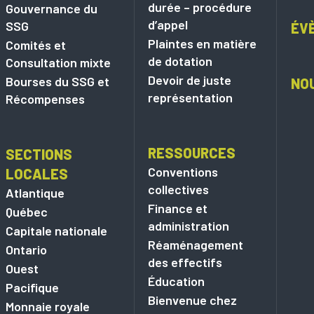
durée – procédure
Gouvernance du
d’appel
SSG
ÉV
Plaintes en matière
Comités et
de dotation
Consultation mixte
Devoir de juste
Bourses du SSG et
NO
représentation
Récompenses
RESSOURCES
SECTIONS
Conventions
LOCALES
collectives
Atlantique
Finance et
Québec
administration
Capitale nationale
Réaménagement
Ontario
des effectifs
Ouest
Éducation
Pacifique
Bienvenue chez
Monnaie royale