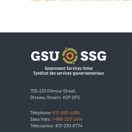
705-233 Gilmour Street,
Ottawa, Ontario K2P 0P2
Téléphone:
613-560-4395
Sans frais:
1-888-220-2414
Télécopieur: 613-230-6774