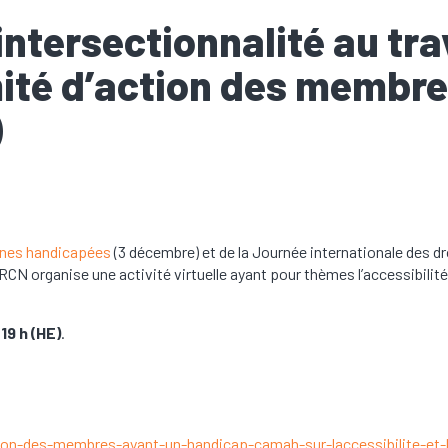
’intersectionnalité au trav
ité d’action des membre
)
nnes handicapées
(3 décembre) et de la Journée internationale des dr
N organise une activité virtuelle ayant pour thèmes l’accessibilité, 
19 h (HE)
.
n-des-membres-ayant-un-handicap-camah-sur-laccessibilite-et-li