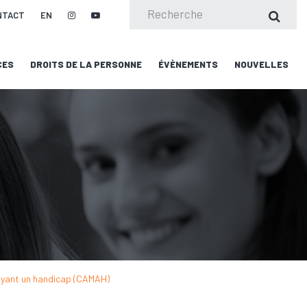
NTACT
EN
CES
DROITS DE LA PERSONNE
ÉVÈNEMENTS
NOUVELLES
s ayant un handicap (CAMAH)