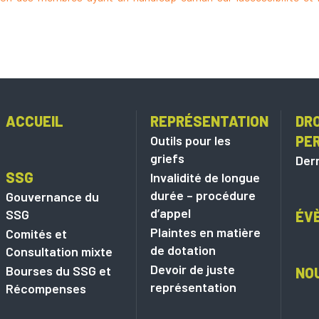
ACCUEIL
REPRÉSENTATION
DRO
Outils pour les
PE
griefs
Dern
SSG
Invalidité de longue
durée – procédure
Gouvernance du
d’appel
SSG
ÉV
Plaintes en matière
Comités et
de dotation
Consultation mixte
Devoir de juste
Bourses du SSG et
NO
représentation
Récompenses