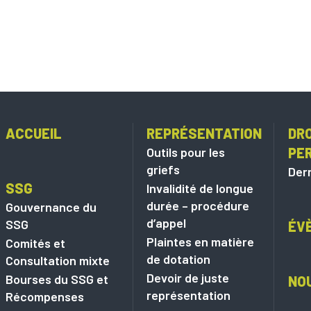
ACCUEIL
REPRÉSENTATION
DRO
Outils pour les
PE
griefs
Dern
SSG
Invalidité de longue
durée – procédure
Gouvernance du
d’appel
SSG
ÉV
Plaintes en matière
Comités et
de dotation
Consultation mixte
Devoir de juste
Bourses du SSG et
NO
représentation
Récompenses