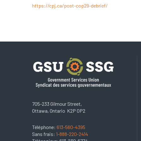
https://cpj.ca/post-cop29-debrief/
705-233 Gilmour Street,
Ottawa, Ontario K2P 0P2
Téléphone:
613-560-4395
Sans frais:
1-888-220-2414
Télécopieur: 613-230-6774