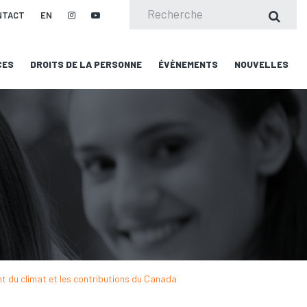
NTACT
EN
CES
DROITS DE LA PERSONNE
ÉVÈNEMENTS
NOUVELLES
nt du climat et les contributions du Canada