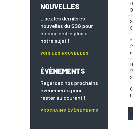
D
NOUVELLES
D
Lisez les dernières
S
nouvelles du SSG pour
S
en apprendre plus à
E
notre sujet !
P
m
VOIR LES NOUVELLES
H
ÉVÈNEMENTS
P
S
Regardez nos prochains
C
évènements pour
C
rester au courant !
PROCHAINS ÉVÈNEMENTS