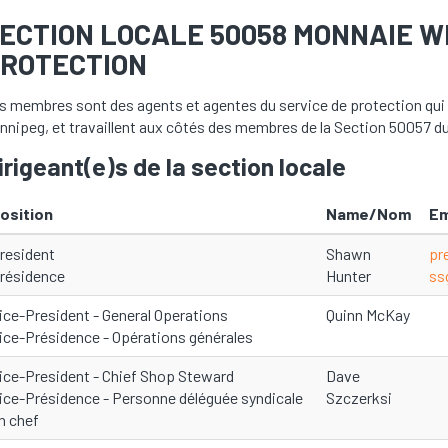
ECTION LOCALE 50058 MONNAIE WI
ROTECTION
s membres sont des agents et agentes du service de protection qui so
nnipeg, et travaillent aux côtés des membres de la Section 50057 d
irigeant(e)s de la section locale
osition
Name/Nom
Em
resident
Shawn
pr
résidence
Hunter
ss
ice-President - General Operations
Quinn McKay
ice-Présidence - Opérations générales
ice-President - Chief Shop Steward
Dave
ice-Présidence - Personne déléguée syndicale
Szczerksi
n chef