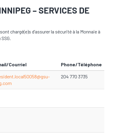
NNIPEG – SERVICES DE
nt chargé(e)s d’assurer la sécurité à la Monnaie à
u SSG.
ail/Courriel
Phone/Téléphone
esident.local50058@gsu-
204 770 3735
g.com