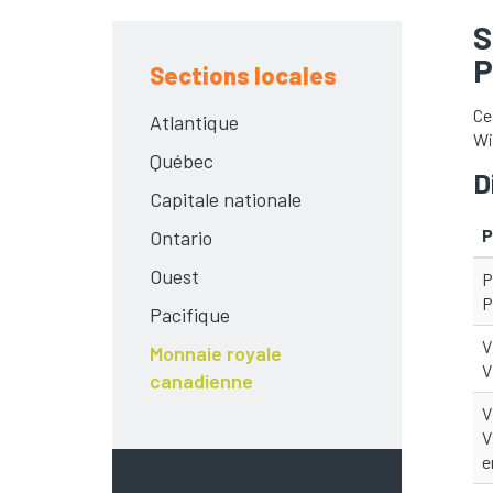
S
P
Sections locales
Ce
Atlantique
Wi
Québec
D
Capitale nationale
P
Ontario
Ouest
P
P
Pacifique
V
Monnaie royale
V
canadienne
V
V
e