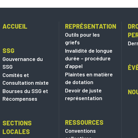
ACCUEIL
REPRÉSENTATION
DRO
Outils pour les
PE
griefs
Dern
SSG
Invalidité de longue
durée – procédure
Gouvernance du
d’appel
SSG
ÉV
Plaintes en matière
Comités et
de dotation
Consultation mixte
Devoir de juste
Bourses du SSG et
NO
représentation
Récompenses
RESSOURCES
SECTIONS
Conventions
LOCALES